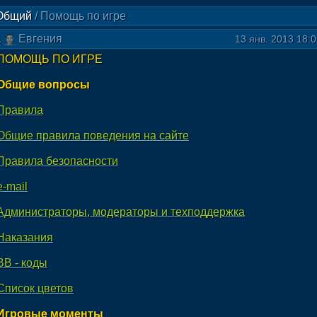
Общий
/
Помощь по игре
1
Евгения
13 янв. 2013 18:
ПОМОЩЬ ПО ИГРЕ
Общие вопросы
Правила
Общие правила поведения на сайте
Правила безопасности
e-mail
Администраторы, модераторы и техподдержка
Наказания
ВВ - коды
Список цветов
Игровые моменты