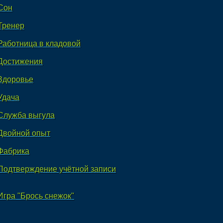
Сон
Тренер
Работница в кладовой
Достижения
Здоровье
Удача
Служба выгула
Двойной опыт
Фабрика
Подтверждение учётной записи
Игра "Брось снежок"