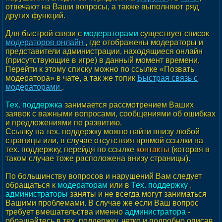
отвечают на Ваши вопросы, а также выполняют ряд
других функций.
Для быстрой связи с
модераторами
существует список
модераторов онлайн
, где отображены модераторы и
представители администрации, находящиеся онлайн
(присутствующие в игре) в данный момент времени,
Перейти к этому списку можно по ссылке «Позвать
модератора» в чате, а так же топик
Быстрая связь с
модераторами
.
Тех. поддержка
занимается рассмотрением Ваших
заявок с важными вопросами, сообщениями об ошибках
и предложениями по развитию.
Ссылку на тех. поддержку можно найти внизу любой
страницы или, в случае отсутствия прямой ссылки на
тех. поддержку, перейдя по ссылке
контакты
(которая в
таком случае тоже расположена внизу страницы).
По большинству вопросов и нарушений Вам следует
обращаться к
модераторам
или в
Тех. поддержку
,
администраторы
заняты и не всегда могут заниматься
Вашими проблемами. В случае же если Ваш вопрос
требует вмешательства именно
администратора
-
обращайтесь в тех. поддержку, четко и подробно описав