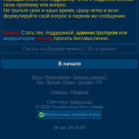
свою проблему или вопрос.
Не тратьте свое и наше время, сразу четко и ясно
формулируйте свой вопрос в первом же сообщении.
Важно!
Стать тех. поддержкой,
администратором
или
модератором
нельзя
, просить бессмысленно.
Писать на форуме можно с 30-го уровня
В начало
Вход
Регистрация
Забыли пароль?
Чат
Форум
Поиск
Онлайн
158
Помощь
Правила
Сайт игры:
mdog.mobi
©
2026
Онлайн-игра Моя собака
Мобильные онлайн игры
08 авг. 09:25:05