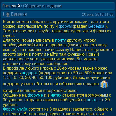
Гостевой
/
Общение и подарки
1
Евгения
20 янв. 2013 11:00
В игре можно общаться с другими игроками - для этого
можно использовать почту и
форум
(раздел
Беседка
).
Тем, кто состоит в клубе, также доступен чат и форум их
клуба.
Для того чтобы написать в
почту
другому игроку,
необходимо зайти в его профиль (кликнув по его нику-
имени), а в профиле найти ссылку Написать. Еще можно
просто зайти в почту и найти там функцию Новый
диалог, после чего, указав ник игрока, Вы можете
отправить ему личное сообщение.
В профиле любого игрока с 20-го уровня также можно
подарить
подарок
(подарок стоит от 50 до 500 монет или
1, 5, 10, 20, 30, 40, 50, 100 рубинов). Игрок, получивший
подарок, узнает об этом по изображению подарка
,
который появляется в верхней строке.
Общение на
форуме
и в
чатах
становится возможным с
30 уровня, отправка личных cообщений по
почте
– с 30
уровня.
Форум клуба
состоит из 3 разделов: закрытого, общего и
гостевого. В гостевом разделе топики могут читать и