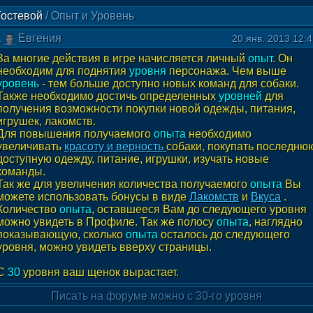
Гостевой
/
Опыт и Уровень
1
Евгения
20 янв. 2013 12:
За многие действия в игре начисляется личный
опыт
. Он
необходим для поднятия
уровня
персонажа. Чем выше
уровень
- тем больше доступно новых команд для собаки.
Также необходимо достичь определенных
уровней
для
получения возможности покупки новой одежды, питания,
игрушек, лакомств.
Для повышения получаемого
опыта
необходимо
увеличивать
красоту и верность
собаки, покупать последню
доступную одежду, питание, игрушки, изучать новые
команды.
Так же для увеличения количества получаемого
опыта
Вы
можете использовать бонусы в виде
Лакомств
и
Вкуса
.
Количество
опыта
, оставшееся Вам до следующего уровня
можно увидеть в Профиле. Так же полосу
опыта
, наглядно
показывающую, сколько
опыта
осталось до следующего
уровня, можно увидеть вверху страницы.
С
30
уровня ваш щенок вырастает.
Писать на форуме можно с 30-го уровня