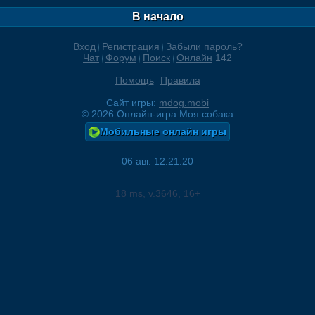
В начало
Вход
Регистрация
Забыли пароль?
Чат
Форум
Поиск
Онлайн
142
Помощь
Правила
Сайт игры:
mdog.mobi
©
2026
Онлайн-игра Моя собака
Мобильные онлайн игры
06 авг. 12:21:20
18
ms, v.
3646
, 16+