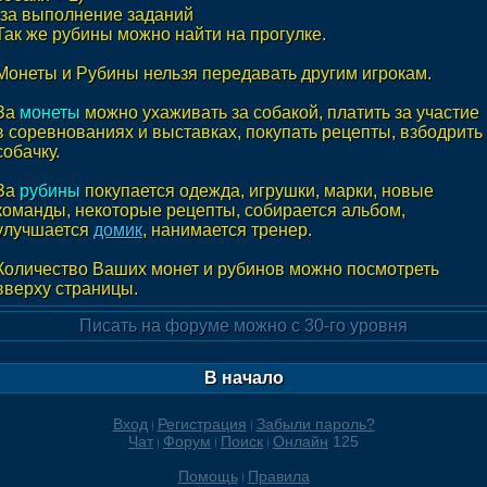
-за выполнение заданий
Так же рубины можно найти на прогулке.
Монеты и Рубины нельзя передавать другим игрокам.
За
монеты
можно ухаживать за собакой, платить за участие
в соревнованиях и выставках, покупать рецепты, взбодрить
собачку.
За
рубины
покупается одежда, игрушки, марки, новые
команды, некоторые рецепты, собирается альбом,
улучшается
домик
, нанимается тренер.
Количество Ваших монет и рубинов можно посмотреть
вверху страницы.
Писать на форуме можно с 30-го уровня
В начало
Вход
Регистрация
Забыли пароль?
Чат
Форум
Поиск
Онлайн
125
Помощь
Правила