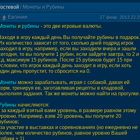
Гостевой
/
Монеты и Рубины
1
Евгения
27 февр. 2013 22:2
Монеты
и
рубины
- это две игровые валюты.
Заходя в игру каждый день Вы получайте рубины в подарок.
Их количество зависит от того, сколько дней подряд игрок
заходил в игру, например, если вы заходили вчера и зашли
сегодня, то вы получите 1 рубин, если зайдете завтра, то 2 и
т.д. максимум 15 рубинов. После 15 рубинов будет 15 при
условии, что игрок каждый день заходит в игру, если хоть
один день пропустит, то сбросится на 0.
Монеты
можно зарабатывать, играя с собакой, давая ей
корм, тренируя ее, заготавливая рецепты в кладовой,
выполняя задания. Так же монеты можно найти на прогулке.
Рубины
начисляются:
- за каждый взятый вами уровень, в размере равном этому
уровню. Например, взяв 20 уровень, вы получите 20
рубинов;
-за участие в выставках и соревнованиях (но ежедневно не
более, чем количество рубинов, равное уровню Вашей
собаки + 1)