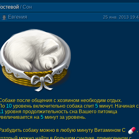
Гостевой
/
Сон
1
Евгения
25 янв. 2013 19:
Собаке после общения с хозяином необходим отдых.
По
10
уровень включительно собака спит
5
минут. Начиная с
11
уровня продолжительность сна Вашего питомца
увеличивается на
5
минут за уровень.
Разбудить собаку можно в любую минуту Витамином С
,
который можно найти в большом сундуке, принесенном с