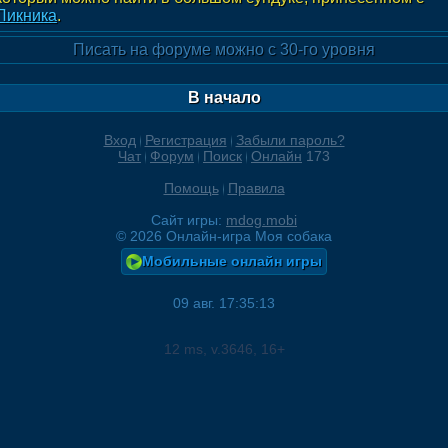
Пикника
.
Писать на форуме можно с 30-го уровня
В начало
Вход
Регистрация
Забыли пароль?
Чат
Форум
Поиск
Онлайн
173
Помощь
Правила
Сайт игры:
mdog.mobi
©
2026
Онлайн-игра Моя собака
Мобильные онлайн игры
09 авг. 17:35:13
12
ms, v.
3646
, 16+