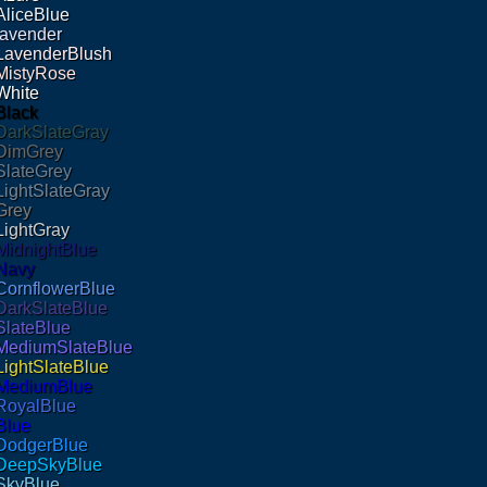
AliceBlue
lavender
LavenderBlush
MistyRose
White
Black
DarkSlateGray
DimGrey
SlateGrey
LightSlateGray
Grey
LightGray
MidnightBlue
Navy
CornflowerBlue
DarkSlateBlue
SlateBlue
MediumSlateBlue
LightSlateBlue
MediumBlue
RoyalBlue
Blue
DodgerBlue
DeepSkyBlue
SkyBlue