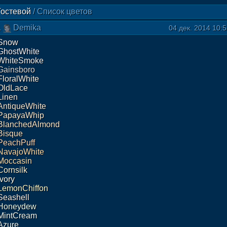
Гостевой
/
Список цветов
1
Demika
04 дек. 2014 10:
Snow
GhostWhite
WhiteSmoke
Gainsboro
FloralWhite
OldLace
Linen
AntiqueWhite
PapayaWhip
BlanchedAlmond
Bisque
PeachPuff
NavajoWhite
Moccasin
Cornsilk
Ivory
LemonChiffon
Seashell
Honeydew
MintCream
Azure