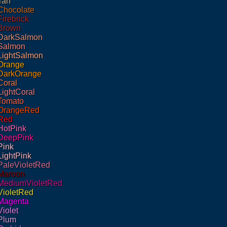
Tan
Chocolate
Firebrick
Brown
DarkSalmon
Salmon
LightSalmon
Orange
DarkOrange
Coral
LightCoral
Tomato
OrangeRed
Red
HotPink
DeepPink
Pink
LightPink
PaleVioletRed
Maroon
MediumVioletRed
VioletRed
Magenta
Violet
Plum