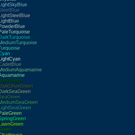
LightSkyBlue
SteelBlue
LightSteelBlue
LightBlue
PowderBlue
PaleTurquoise
DarkTurquoise
MediumTurquoise
Turquoise
Cyan
LightCyan
CadetBlue
MediumAquamarine
Aquamarine
DarkGreen
DarkOliveGreen
DarkSeaGreen
SeaGreen
MediumSeaGreen
LightSeaGreen
PaleGreen
SpringGreen
LawnGreen
Green
Chartreuse