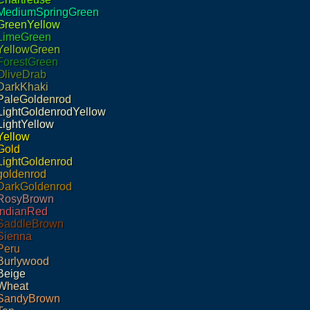
MediumSpringGreen
GreenYellow
LimeGreen
YellowGreen
ForestGreen
OliveDrab
DarkKhaki
PaleGoldenrod
LightGoldenrodYellow
LightYellow
Yellow
Gold
LightGoldenrod
goldenrod
DarkGoldenrod
RosyBrown
IndianRed
SaddleBrown
Sienna
Peru
Burlywood
Beige
Wheat
SandyBrown