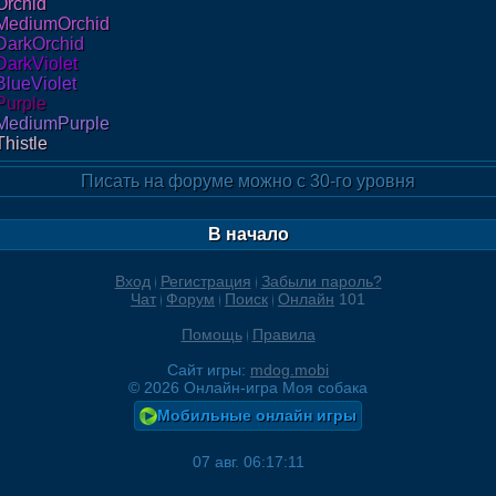
Orchid
MediumOrchid
DarkOrchid
DarkViolet
BlueViolet
Purple
MediumPurple
Thistle
Писать на форуме можно с 30-го уровня
В начало
Вход
Регистрация
Забыли пароль?
Чат
Форум
Поиск
Онлайн
101
Помощь
Правила
Сайт игры:
mdog.mobi
©
2026
Онлайн-игра Моя собака
Мобильные онлайн игры
07 авг. 06:17:11