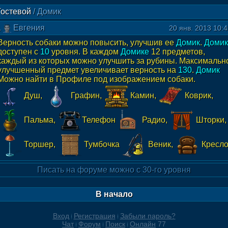
Гостевой
/
Домик
1
Евгения
20 янв. 2013 10:
Верность собаки можно повысить, улучшив ее
Домик
.
Домик
доступен с
10
уровня. В каждом
Домике
12 предметов,
каждый из которых можно улучшить за рубины. Максимальн
улучшенный предмет увеличивает верность на
130
.
Домик
Можно найти в Профиле под изображением собаки.
Душ,
Графин,
Камин,
Коврик,
Пальма,
Телефон
Радио,
Шторки,
Торшер,
Тумбочка
Веник,
Кресл
Писать на форуме можно с 30-го уровня
В начало
Вход
Регистрация
Забыли пароль?
Чат
Форум
Поиск
Онлайн
77