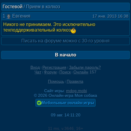
Гостевой
/
Прием в колхоз
1
Евгения
17 янв. 2013 16:38
Никого не принимаем. Это исключительно
техподдерживательный колхоз
Писать на форуме можно с 30-го уровня
В начало
Вход
Регистрация
Забыли пароль?
Чат
Форум
Поиск
Онлайн
157
Помощь
Правила
Сайт игры:
mdog.mobi
©
2026
Онлайн-игра Моя собака
Мобильные онлайн игры
09 авг. 14:11:20
11
ms, v.
3646
, 16+