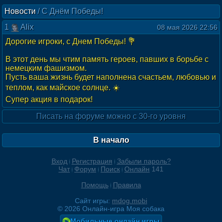
Новости
/
С Днём Победы!
1
Alix
08 мая 2026 22:56
Дорогие игроки, с Днем Победы! 💐
В этот день мы чтим память героев, павших в борьбе с
немецким фашизмом.
Пусть ваша жизнь будет наполнена счастьем, любовью и
теплом, как майское солнце. ☀️
Супер акция в подарок!
Писать на форуме можно с 30-го уровня
В начало
Вход
Регистрация
Забыли пароль?
Чат
Форум
Поиск
Онлайн
141
Помощь
Правила
Сайт игры:
mdog.mobi
©
2026
Онлайн-игра Моя собака
Мобильные онлайн игры