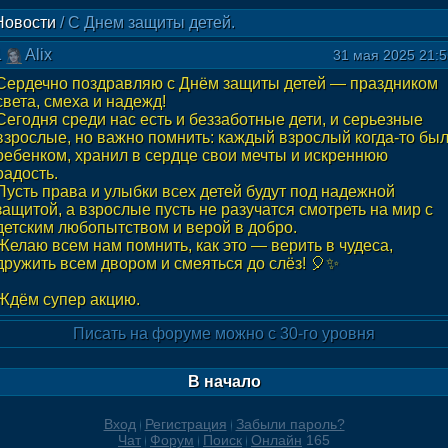
Новости
/
С Днем защиты детей.
1
Alix
31 мая 2025 21:5
Сердечно поздравляю с Днём защиты детей — праздником
света, смеха и надежд!
Сегодня среди нас есть и беззаботные дети, и серьезные
взрослые, но важно помнить: каждый взрослый когда-то бы
ребенком, хранил в сердце свои мечты и искреннюю
радость.
Пусть права и улыбки всех детей будут под надежной
защитой, а взрослые пусть не разучатся смотреть на мир с
детским любопытством и верой в добро.
Желаю всем нам помнить, как это — верить в чудеса,
дружить всем двором и смеяться до слёз! 🎈✨
Ждём супер акцию.
Писать на форуме можно с 30-го уровня
В начало
Вход
Регистрация
Забыли пароль?
Чат
Форум
Поиск
Онлайн
165