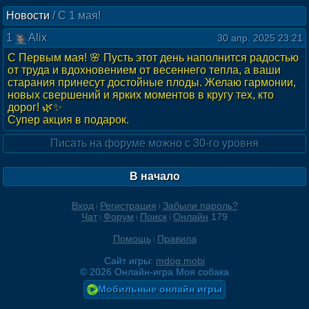
Новости
/
С 1 мая!
1
Alix
30 апр. 2025 23:21
С Первым мая! 🌸 Пусть этот день наполнится радостью
от труда и вдохновением от весеннего тепла, а ваши
старания принесут достойные плоды. Желаю гармонии,
новых свершений и ярких моментов в кругу тех, кто
дорог! 🌿✨
Супер акция в подарок.
Писать на форуме можно с 30-го уровня
В начало
Вход
Регистрация
Забыли пароль?
Чат
Форум
Поиск
Онлайн
179
Помощь
Правила
Сайт игры:
mdog.mobi
©
2026
Онлайн-игра Моя собака
Мобильные онлайн игры