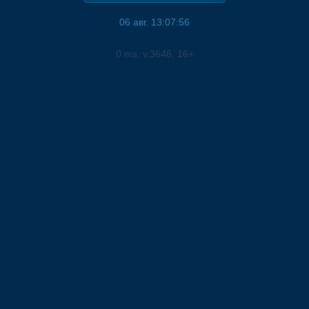
06 авг. 13:07:56
0
ms, v.
3646
, 16+